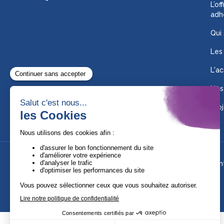
L’of
adh
Qui
Les
L'ac
Nos
Proj
Suivez-nous !
Ment