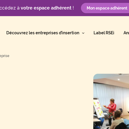
ccédez à
votre espace adhérent
!
Mon espace adhérent
Découvrez les entreprises d’insertion
Label RSEi
An
eprise