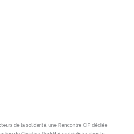
cteurs de la solidarité, une Rencontre CIP dédiée
tion de Christine Pedditzi, spécialisée dans le