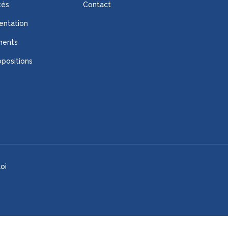
tés
Contact
ntation
ments
positions
oi