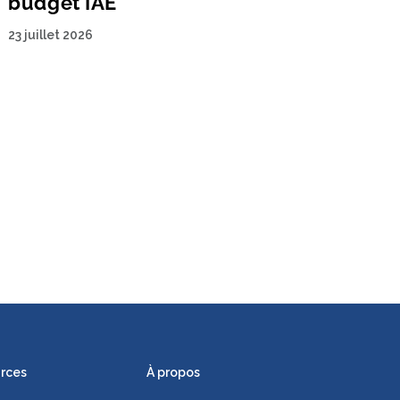
budget IAE
23 juillet 2026
rces
À propos