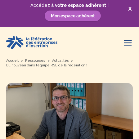
Accédez à
votre espace adhérent
!
X
Mon espace adhérent
Aller
au
contenu
Accueil
Ressources
Actualités
Du nouveau dans l’équipe RSE de la fédération !