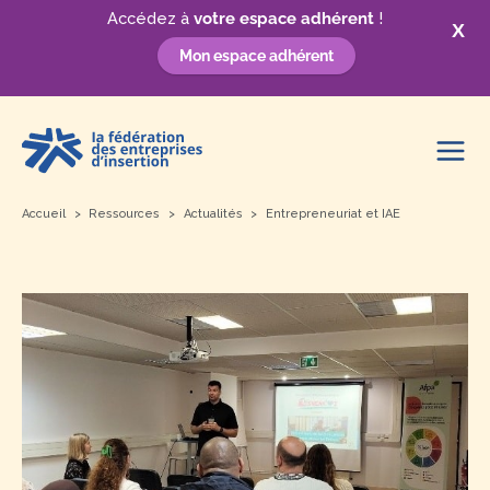
Accédez à
votre espace adhérent
!
X
Mon espace adhérent
Aller
au
contenu
Accueil
Ressources
Actualités
Entrepreneuriat et IAE