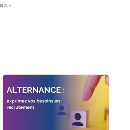
 eux »
.