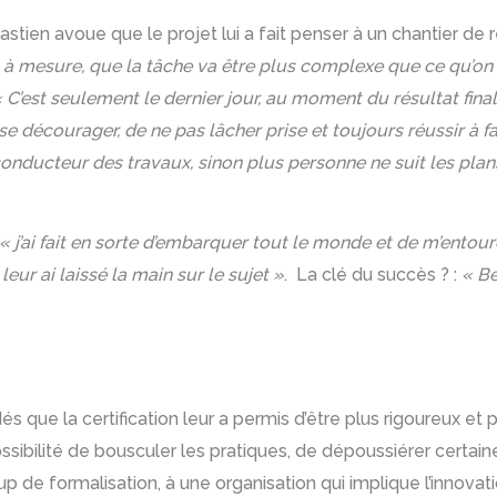
bastien avoue que le projet lui a fait penser à un chantier de
 à mesure, que la tâche va être plus complexe que ce qu’on 
 C’est seulement le dernier jour, au moment du résultat final,
 se décourager, de ne pas lâcher prise et toujours réussir à f
conducteur des travaux, sinon plus personne ne suit les plans
« j’ai fait en sorte d’embarquer tout le monde et de m’entou
ur ai laissé la main sur le sujet »
. La clé du succès ? :
« B
que la certification leur a permis d’être plus rigoureux et pl
 possibilité de bousculer les pratiques, de dépoussiérer certa
p de formalisation, à une organisation qui implique l’innova