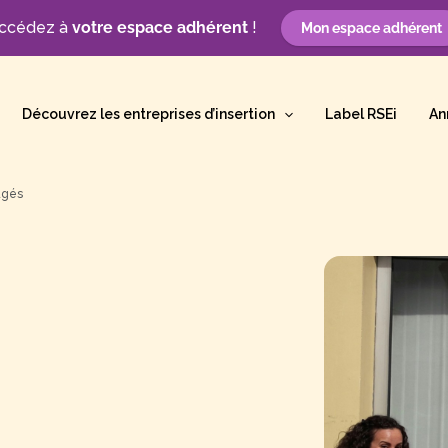
ccédez à
votre espace adhérent
!
Mon espace adhérent
Découvrez les entreprises d’insertion
Label RSEi
An
agés