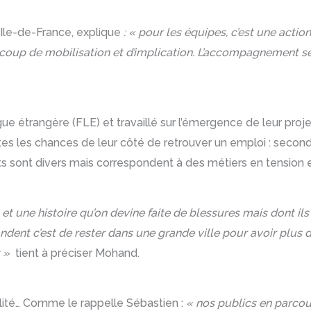
le-de-France, explique
: « pour les équipes, c’est une actio
oup de mobilisation et d’implication. L’accompagnement se fa
gue étrangère (FLE) et travaillé sur l’émergence de leur pro
outes les chances de leur côté de retrouver un emploi : se
ets sont divers mais correspondent à des métiers en tension et
s et une histoire qu’on devine faite de blessures mais dont il
andent c’est de rester dans une grande ville pour avoir plus d
t »
tient à préciser Mohand.
lité… Comme le rappelle Sébastien :
« nos publics en parcour