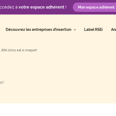
ccédez à
votre espace adhérent
!
Mon espace adhérent
Découvrez les entreprises d’insertion
Label RSEi
An
x JENi 2024 est à croquer!
er!