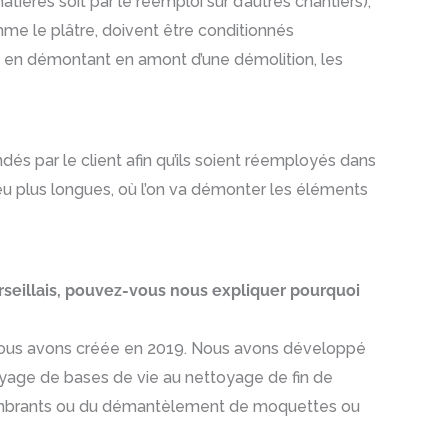
ères soit par le réemploi sur d’autres chantiers),
omme le plâtre, doivent être conditionnés
ou en démontant en amont d’une démolition, les
s par le client afin qu’ils soient réemployés dans
peu plus longues, où l’on va démonter les éléments
rseillais, pouvez-vous nous expliquer pourquoi
que nous avons créée en 2019. Nous avons développé
yage de bases de vie au nettoyage de fin de
’encombrants ou du démantèlement de moquettes ou