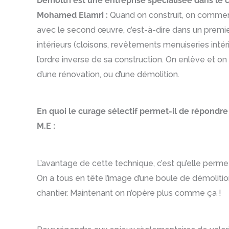
Démoltri est une entreprise spécialisée dans le 
Mohamed Elamri :
Quand on construit, on commence 
avec le second œuvre, c’est-à-dire dans un premi
intérieurs (cloisons, revêtements menuiseries intéri
l’ordre inverse de sa construction. On enlève et
d’une rénovation, ou d’une démolition.
En quoi le curage sélectif permet-il de répondre
M.E :
L’avantage de cette technique, c’est qu’elle perme
On a tous en tête l’image d’une boule de démoliti
chantier. Maintenant on n’opère plus comme ça !