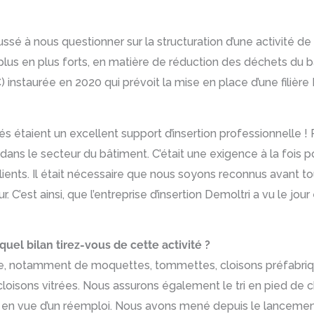
sé à nous questionner sur la structuration d’une activité 
 plus en plus forts, en matière de réduction des déchets d
C) instaurée en 2020 qui prévoit la mise en place d’une filiè
és étaient un excellent support d’insertion professionnelle ! 
dans le secteur du bâtiment. C’était une exigence à la fois p
 clients. Il était nécessaire que nous soyons reconnus avant
C’est ainsi, que l’entreprise d’insertion Demoltri a vu le jour
uel bilan tirez-vous de cette activité ?
ve, notamment de moquettes, tommettes, cloisons préfabriq
 cloisons vitrées. Nous assurons également le tri en pied de 
en vue d’un réemploi. Nous avons mené depuis le lancement