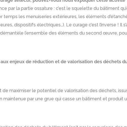
curage sélectif, pouvez-vous nous expliquer cette activité 
par la partie ossature : c’est le squelette du bâtiment qu’on
er temps les menuiseries extérieures, les éléments d’étan
eures, dispositifs électriques…). Le curage c’est l’inverse ! I
 on démantèle l’ensemble des éléments du second œuvre, pour
 aux enjeux de réduction et de valorisation des déchets d
t de maximiser le potentiel de valorisation des déchets, iss
on maintenue par une grue qui casse un bâtiment et produit