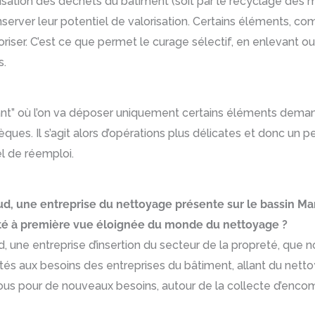
ation des déchets du bâtiment (soit par le recyclage des mati
conserver leur potentiel de valorisation. Certains éléments, c
oriser. C’est ce que permet le curage sélectif, en enlevant 
s.
t” où l’on va déposer uniquement certains éléments demandé
ques. Il s’agit alors d’opérations plus délicates et donc un 
l de réemploi.
d, une entreprise du nettoyage présente sur le bassin Ma
vité à première vue éloignée du monde du nettoyage ?
 Sud, une entreprise d’insertion du secteur de la propreté, 
s aux besoins des entreprises du bâtiment, allant du netto
el à nous pour de nouveaux besoins, autour de la collecte d