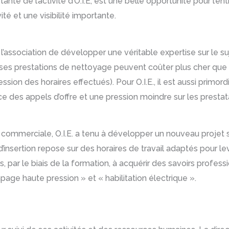
ante de l’activité d’O.I.E, est une belle opportunité pour l’
té et une visibilité importante.
’association de développer une véritable expertise sur le suje
e ses prestations de nettoyage peuvent coûter plus cher que 
ion des horaires effectués). Pour O.I.E., il est aussi primordi
e des appels d’offre et une pression moindre sur les prestata
é commerciale, O.I.E. a tenu à développer un nouveau projet 
 d’insertion repose sur des horaires de travail adaptés pour leve
, par le biais de la formation, à acquérir des savoirs profess
age haute pression » et « habilitation électrique ».