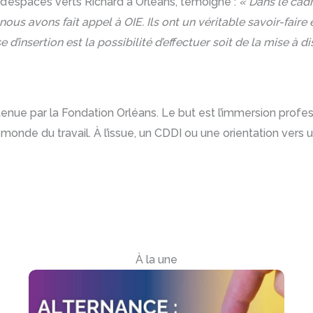
se d’espaces verts Richard à Orléans, témoigne :
« Dans le cad
on, nous avons fait appel à OIE. Ils ont un véritable savoir-fa
se d’insertion est la possibilité d’effectuer soit de la mise à 
nue par la Fondation Orléans. Le but est l’immersion profess
e monde du travail. À l’issue, un CDDI ou une orientation vers
À la une