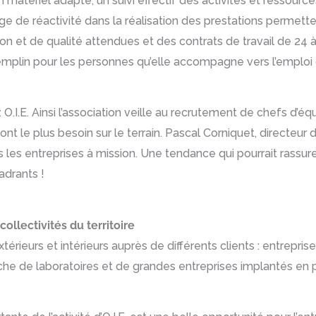
un matériel adapté, un suivi effectif des activités et ressour
tage de réactivité dans la réalisation des prestations permett
ion et de qualité attendues et des contrats de travail de 
tremplin pour les personnes qu’elle accompagne vers l’emploi 
O.I.E. Ainsi l’association veille au recrutement de chefs d’éq
 le plus besoin sur le terrain. Pascal Corniquet, directeur d
les entreprises à mission. Une tendance qui pourrait rassurer 
adrants !
ollectivités du territoire
rieurs et intérieurs auprès de différents clients : entreprises, 
riche de laboratoires et de grandes entreprises implantés en p