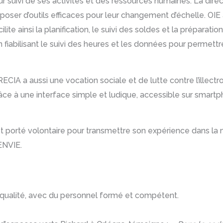
leur suivi de ses activités et des ressources humaines. La dir
oser d’outils efficaces pour leur changement d’échelle. OIE a 
e ainsi la planification, le suivi des soldes et la préparation 
 fiabilisant le suivi des heures et les données pour permettre 
 EURECIA a aussi une vocation sociale et de lutte contre l’ill
e à une interface simple et ludique, accessible sur smartp
st porté volontaire pour transmettre son expérience dans la
ENVIE.
a qualité, avec du personnel formé et compétent.