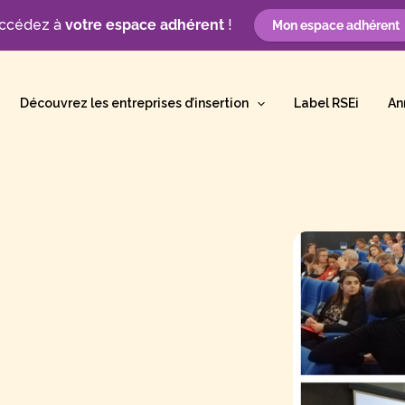
ccédez à
votre espace adhérent
!
Mon espace adhérent
Découvrez les entreprises d’insertion
Label RSEi
An