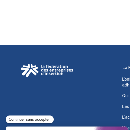
La 
L’of
adh
Qui
Les
L'ac
Nos