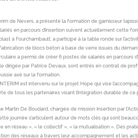
erim de Nevers, a présenté la formation de garnisseur tapiss
salariés en parcours d’insertion suivent actuellement cette
last à Fourchambault, a participé à la table ronde sur l’acti
 fabrication de blocs béton à base de verre issues du déma
culaire a permis de créer 6 postes de salariés en parcours d’ins
le dirigée par Patrice Devaux, sont entrés en contrat de prof
ussie axé sur la formation.
INTERIM est intervenu sur le projet Hope qui vise l’accom
 de tous les partenaires visant l’intégration durable de ce p
ne Martin De Boudard, chargée de mission Insertion par l’Ac
te journée s’articulent autour de mots clés qui sont beauco
se en réseau », « le collectif », « la mutualisation ». Des pr
action des réseaux à travers leur accompagnement et les acti