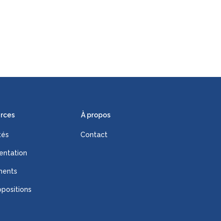
rces
À propos
tés
Contact
ntation
ments
positions