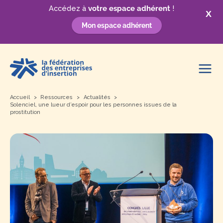
Accédez à
votre espace adhérent
!
X
Mon espace adhérent
Aller
au
contenu
Accueil
Ressources
Actualités
Solenciel, une lueur d’espoir pour les personnes issues de la
prostitution