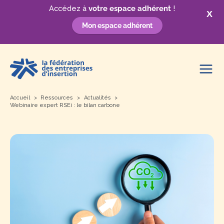
Accédez à
votre espace adhérent
!
X
Mon espace adhérent
Aller
au
contenu
Accueil
Ressources
Actualités
Webinaire expert RSEi : le bilan carbone