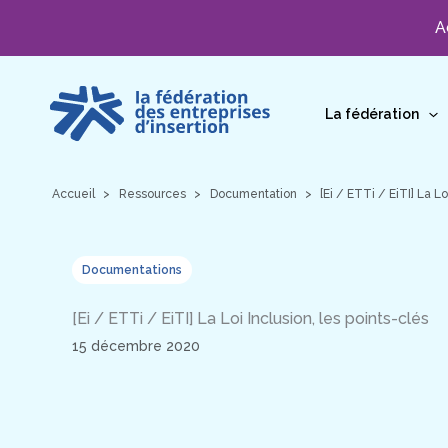
A
Aller
au
La fédération
contenu
Accueil
Ressources
Documentation
[Ei / ETTi / EiTI] La Lo
Documentations
[Ei / ETTi / EiTI] La Loi Inclusion, les points-clés
15 décembre 2020