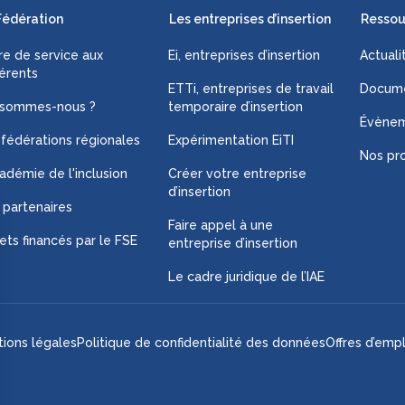
Fédération
Les entreprises d’insertion
Ressou
fre de service aux
Ei, entreprises d’insertion
Actuali
érents
ETTi, entreprises de travail
Docume
 sommes-nous ?
temporaire d’insertion
Évène
 fédérations régionales
Expérimentation EiTI
Nos pro
adémie de l'inclusion
Créer votre entreprise
d’insertion
 partenaires
Faire appel à une
ets financés par le FSE
entreprise d’insertion
Le cadre juridique de l’IAE
ions légales
Politique de confidentialité des données
Offres d’empl