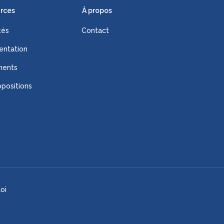
rces
À propos
tés
Contact
ntation
ments
positions
oi