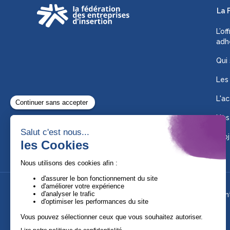
La 
L’of
adh
Qui
Les
L'ac
Nos
Proj
Suivez-nous !
Ment