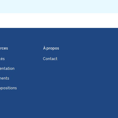
rces
À propos
tés
Contact
ntation
ments
positions