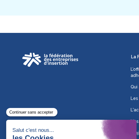
La 
L’of
adh
Qui
Les
L'ac
Nos
Proj