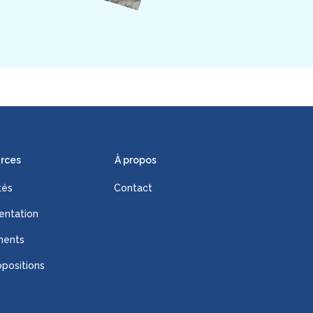
rces
À propos
tés
Contact
ntation
ments
positions