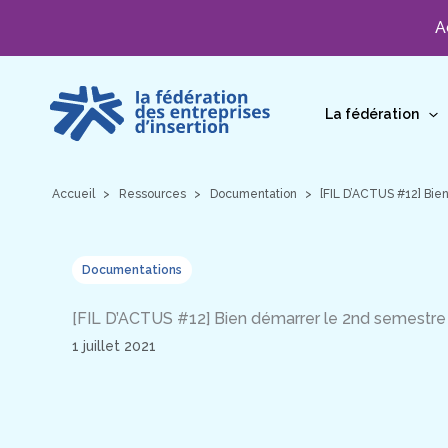
A
Aller
au
La fédération
contenu
Accueil
Ressources
Documentation
[FIL D’ACTUS #12] Bie
Documentations
[FIL D’ACTUS #12] Bien démarrer le 2nd semestre
1 juillet 2021