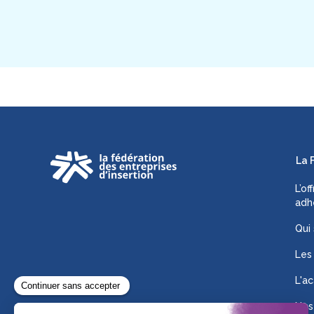
La 
L’of
adh
Qui
Les
L'ac
Nos