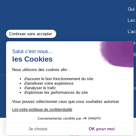
Qui
Les
L'ac
Nos
Proj
Suivez-nous !
Ment