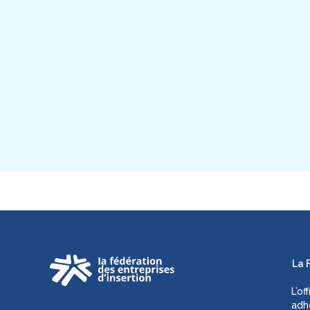
La 
L’of
adh