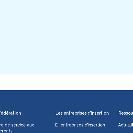
Fédération
Les entreprises d’insertion
Ressou
fre de service aux
Ei, entreprises d’insertion
Actuali
érents