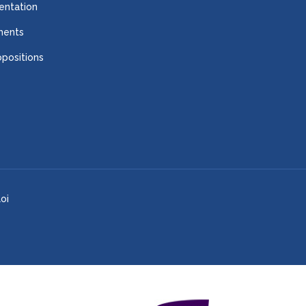
ntation
ments
positions
oi