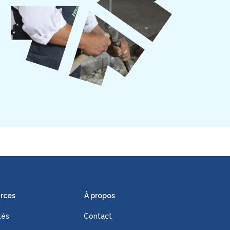
rces
À propos
tés
Contact