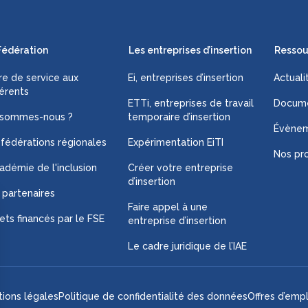
Fédération
Les entreprises d’insertion
Ressou
fre de service aux
Ei, entreprises d’insertion
Actuali
érents
ETTi, entreprises de travail
Docume
 sommes-nous ?
temporaire d’insertion
Évène
 fédérations régionales
Expérimentation EiTI
Nos pro
adémie de l'inclusion
Créer votre entreprise
d’insertion
 partenaires
Faire appel à une
ets financés par le FSE
entreprise d’insertion
Le cadre juridique de l’IAE
ions légales
Politique de confidentialité des données
Offres d’empl