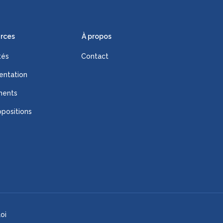
rces
À propos
tés
Contact
ntation
ments
positions
oi