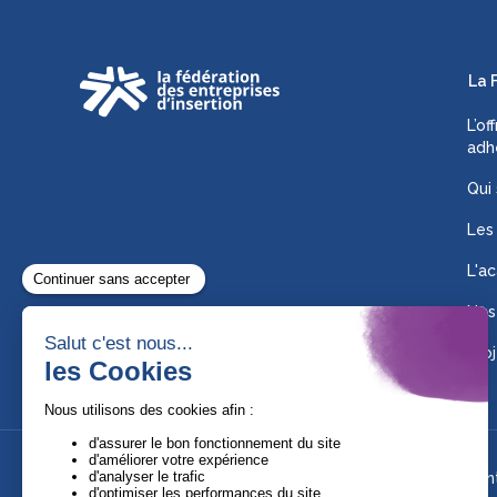
La 
L’of
adh
Qui
Les
L'ac
Nos
Proj
Suivez-nous !
Ment