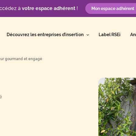
ccédez à
votre espace adhérent
!
Mon espace adhérent
Découvrez les entreprises d’insertion
Label RSEi
An
teur gourmand et engagé
é