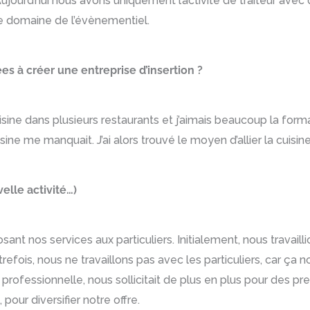
ujourd’hui nous avons uniquement l’activité de traiteur avec 
 le domaine de l’évènementiel.
es à créer une entreprise d’insertion ?
isine dans plusieurs restaurants et j’aimais beaucoup la forma
sine me manquait. J’ai alors trouvé le moyen d’allier la cuisine
elle activité…)
ant nos services aux particuliers. Initialement, nous travaill
Autrefois, nous ne travaillons pas avec les particuliers, car
 professionnelle, nous sollicitait de plus en plus pour des p
our diversifier notre offre.