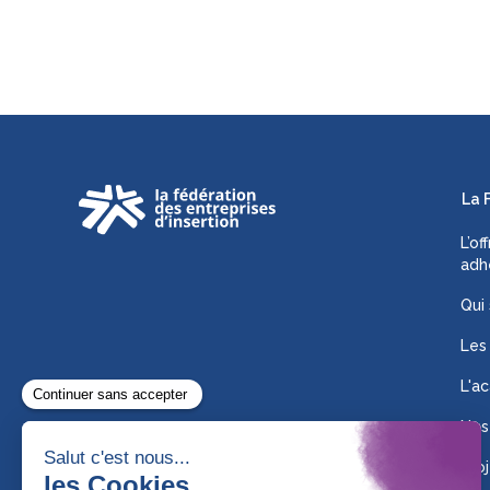
La 
L’of
adh
Qui
Les
L'ac
Nos
Proj