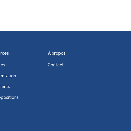
rces
À propos
tés
Contact
ntation
ments
positions