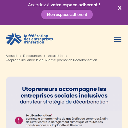
Accédez à
votre espace adhérent
!
X
Mon espace adhérent
Aller
au
contenu
Accueil
Ressources
Actualités
Utopreneurs lance la deuxième promotion Décarbon’action