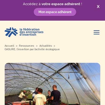
Accédez à
votre espace adhérent
!
X
Mon espace adhérent
Aller
au
contenu
Accueil
Ressources
Actualités
OASURE, l’insertion par l’activité écologique