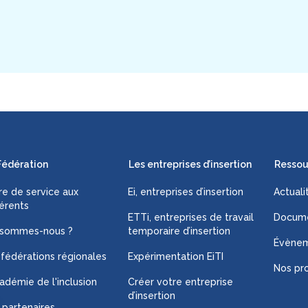
Fédération
Les entreprises d’insertion
Ressou
fre de service aux
Ei, entreprises d’insertion
Actuali
érents
ETTi, entreprises de travail
Docume
 sommes-nous ?
temporaire d’insertion
Évène
 fédérations régionales
Expérimentation EiTI
Nos pro
adémie de l'inclusion
Créer votre entreprise
d’insertion
 partenaires