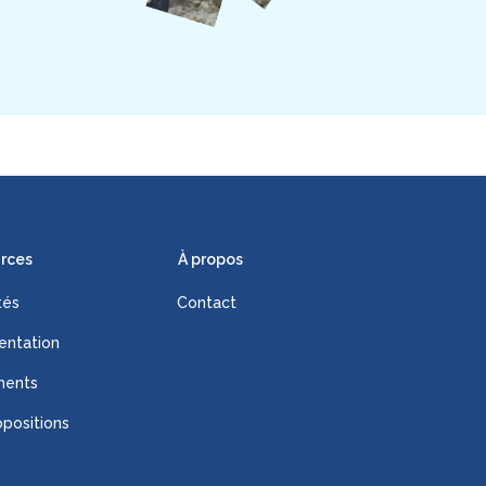
rces
À propos
tés
Contact
ntation
ments
positions