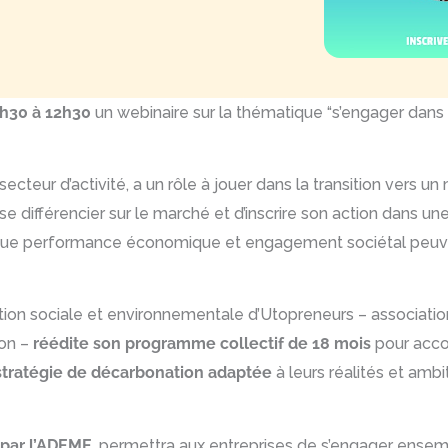
11h30 à 12h30
un webinaire sur la thématique “s’engager dans
secteur d’activité, a un rôle à jouer dans la transition vers 
se différencier sur le marché et d’inscrire son action dans u
er que performance économique et engagement sociétal peuven
ation sociale et environnementale d’Utopreneurs – associatio
ion –
réédite son
programme collectif de 18 mois
pour acco
stratégie de décarbonation adaptée
à leurs réalités et ambi
 par l’ADEME
, permettra aux entreprises de s’engager ense