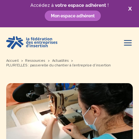
Accédez à
votre espace adhérent
!
X
Mon espace adhérent
Aller
au
contenu
Accueil
Ressources
Actualités
PLURI’ELLES : passerelle du chantier à l’entreprise d’insertion