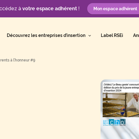
ccédez à
votre espace adhérent
!
Mon espace adhérent
Découvrez les entreprises d’insertion
Label RSEi
An
érents à l’honneur #9