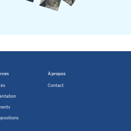
rces
À propos
tés
Contact
ntation
ments
positions