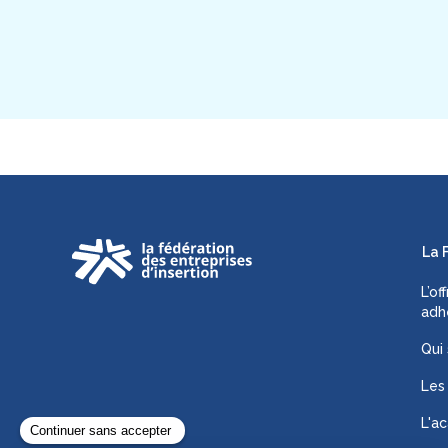
La 
L’of
adh
Qui
Les
L'ac