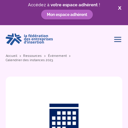
Accédez à
votre espace adhérent
!
X
Mon espace adhérent
Aller
au
contenu
Accueil
Ressources
Évènement
Calendrier des instances 2023