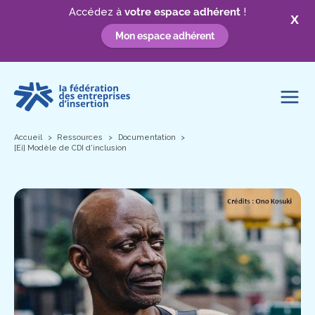
Accédez à
votre espace adhérent
!
X
Mon espace adhérent
Aller
au
contenu
Accueil
Ressources
Documentation
[Ei] Modèle de CDI d’inclusion