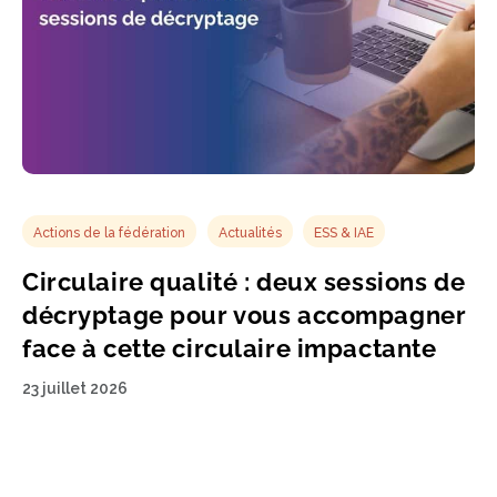
ESS & IAE
Actions de la fédération
Actualités
deux sessions de
PLF 2027 : 50 parlemen
us accompagner
demandent une préser
re impactante
budget IAE
23 juillet 2026