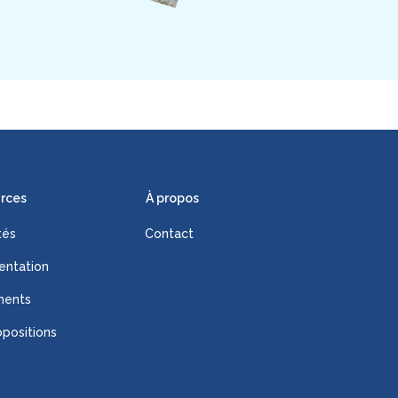
rces
À propos
tés
Contact
ntation
ments
positions