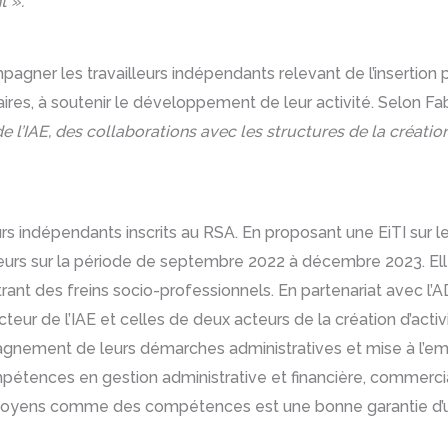
t ».
agner les travailleurs indépendants relevant de l’insertion p
aires, à soutenir le développement de leur activité. Selon F
e l’IAE, des collaborations avec les structures de la créatio
eurs indépendants inscrits au RSA. En proposant une EiTI sur
rs sur la période de septembre 2022 à décembre 2023. Elle 
trant des freins socio-professionnels. En partenariat avec l’
teur de l’IAE et celles de deux acteurs de la création d’activi
nement de leurs démarches administratives et mise à l’emploi
étences en gestion administrative et financière, commerci
es moyens comme des compétences est une bonne garantie d