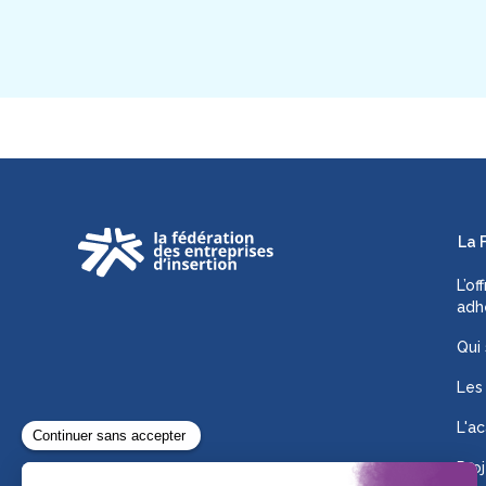
La 
L’of
adh
Qui
Les
L'ac
Proj