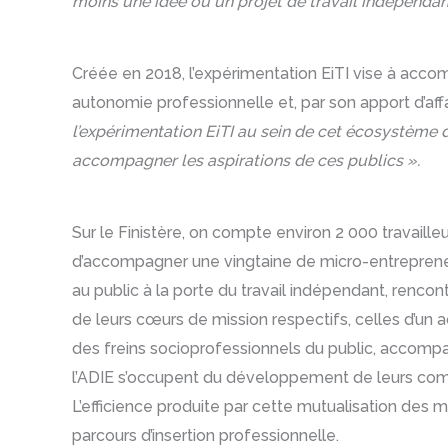
moins une idée ou un projet de travail indépendan
Créée en 2018, l’expérimentation EiTI vise à accomp
autonomie professionnelle et, par son apport d’aff
l’expérimentation EiTI au sein de cet écosystème d
accompagner les aspirations de ces publics ».
Sur le Finistère, on compte environ 2 000 travaill
d’accompagner une vingtaine de micro-entrepreneu
au public à la porte du travail indépendant, rencon
de leurs cœurs de mission respectifs, celles d’un ac
des freins socioprofessionnels du public, accompag
l’ADIE s’occupent du développement de leurs comp
L’efficience produite par cette mutualisation d
parcours d’insertion professionnelle.