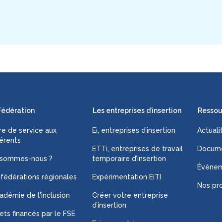
Fédération
Les entreprises d’insertion
Ressou
fre de service aux
Ei, entreprises d’insertion
Actuali
érents
ETTi, entreprises de travail
Docume
 sommes-nous ?
temporaire d’insertion
Évène
 fédérations régionales
Expérimentation EiTI
Nos pro
adémie de l'inclusion
Créer votre entreprise
d’insertion
ets financés par le FSE