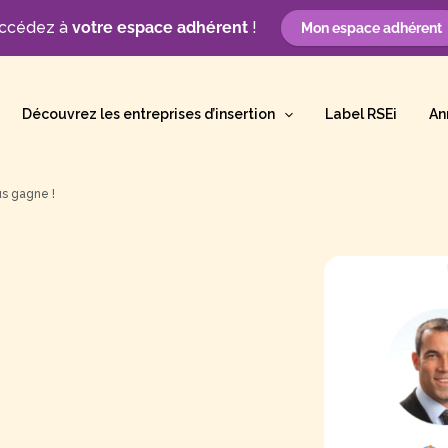
ccédez à
votre espace adhérent
!
Mon espace adhérent
Découvrez les entreprises d’insertion
Label RSEi
An
us gagne !