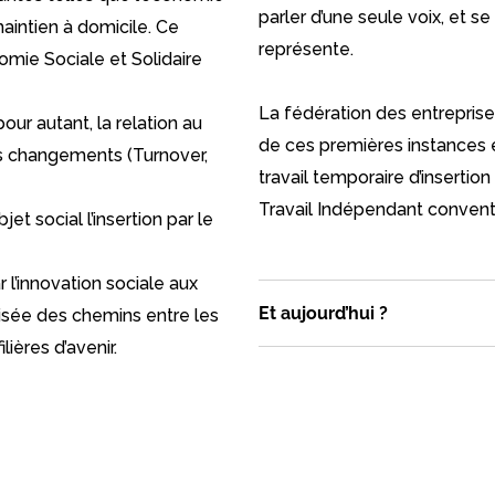
parler d’une seule voix, et s
 maintien à domicile. Ce
représente.
omie Sociale et Solidaire
La fédération des entreprises
our autant, la relation au
de ces premières instances e
ds changements (Turnover,
travail temporaire d’insertion
Travail Indépendant conventi
t social l’insertion par le
r l’innovation sociale aux
Et aujourd’hui ?
roisée des chemins entre les
ières d’avenir.