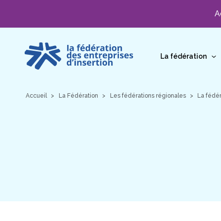
A
Aller
au
La fédération
contenu
Accueil
La Fédération
Les fédérations régionales
La fédér