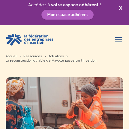
Accédez à
votre espace adhérent
!
X
Mon espace adhérent
Aller
au
contenu
Accueil
Ressources
Actualités
La reconstruction durable de Mayotte passe par l’insertion