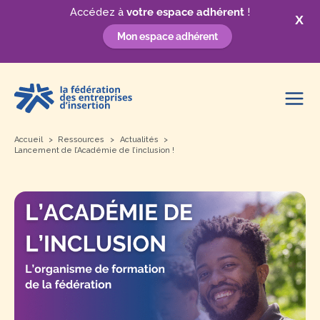
Accédez à
votre espace adhérent
!
X
Mon espace adhérent
Aller
au
contenu
Accueil
Ressources
Actualités
Lancement de l’Académie de l’inclusion !