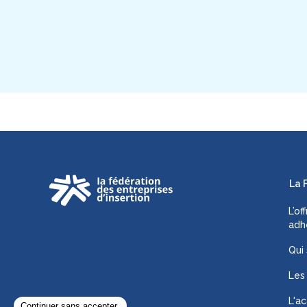
La 
L’of
adh
Qui
Les
L'ac