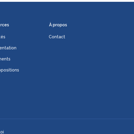
rces
À propos
tés
Contact
ntation
ments
positions
oi