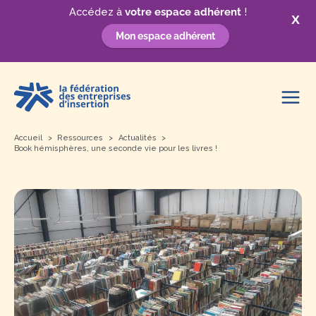
Accédez à
votre espace adhérent
!
X
Mon espace adhérent
Aller
au
contenu
Accueil
Ressources
Actualités
Book hémisphères, une seconde vie pour les livres !