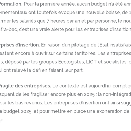
formation.
Pour la première année, aucun budget n’a été anno
uvernementaux ont toutefois évoqué une nouvelle baisse, de 10
mer les salariés que 7 heures par an et par personne, le nou
nfra-bac, c’est une vraie alerte pour les entreprises d’inse
rises d’insertion
. En raison d’un pilotage de l’Etat insatisf
restent encore à ouvrir sur certains territoires. Les entrepr
, déposé par les groupes Ecologistes, LIOT et socialistes, p
ont relevé le défi en faisant leur part.
ragile des entreprises.
Le contexte est aujourd’hui compliqu
 risquent de les fragiliser encore plus en 2025 : la non-intégr
sur les bas revenus. Les entreprises d’insertion ont ainsi s
le budget 2025, et pour mettre en place une exonération de l
ap.