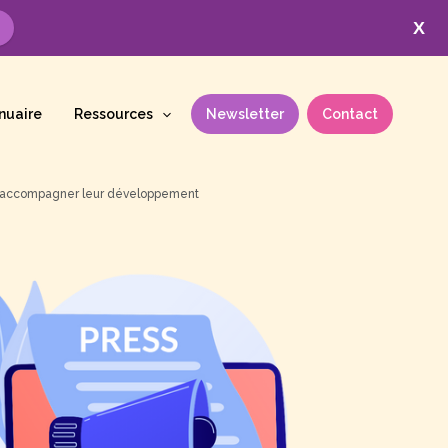
X
nuaire
Ressources
Newsletter
Contact
r à accompagner leur développement