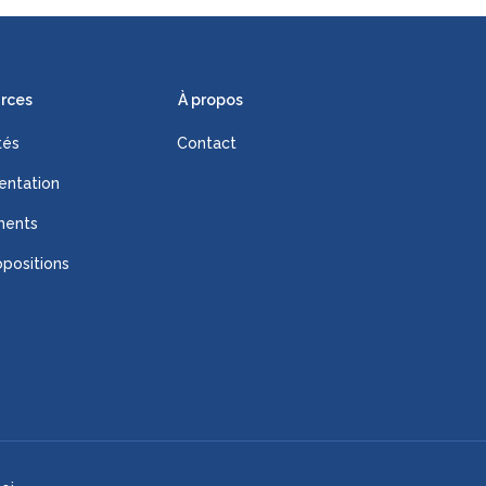
rces
À propos
tés
Contact
ntation
ments
positions