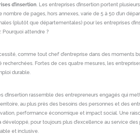
ises d’insertion
. Les entreprises d’insertion portent plusie
e nombre de pages, hors annexes, varie de 5 à 50 d’un départe
nales (plutôt que départementales) pour les entreprises d’i
r. Pourquoi attendre ?
écessité, comme tout chef d’entreprise dans des moments budg
cité recherchées. Fortes de ces quatre mesures, les entreprises
ploi durable.
es d’insertion rassemble des entrepreneurs engagés qui mett
territoire, au plus près des besoins des personnes et des en
ovation, performance économique et impact social. Une raison
 a développé, pour toujours plus d’excellence au service des 
able et inclusive.