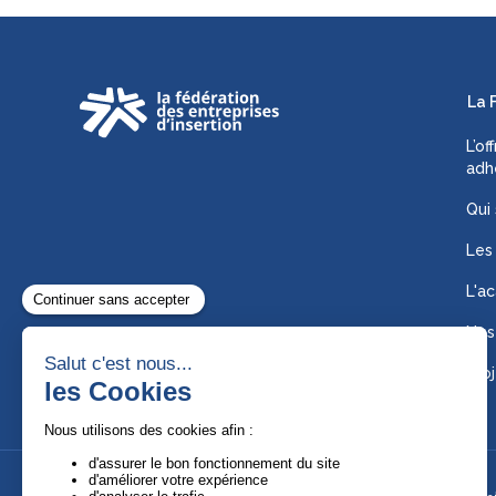
La 
L’of
adh
Qui
Les
L'ac
Nos
Proj