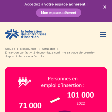
Accédez à
votre espace adhérent
!
X
Mon espace adhérent
Aller
au
contenu
Accueil
Ressources
Actualités
L’insertion par l’activité économique confirme sa place de premier
dispositif de retour à l’emploi