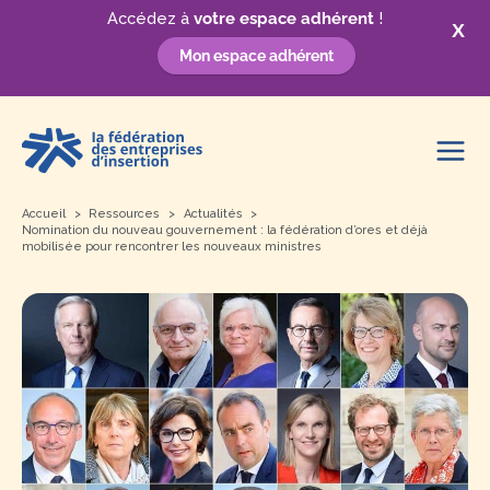
Accédez à
votre espace adhérent
!
X
Mon espace adhérent
Aller
au
contenu
Accueil
Ressources
Actualités
Nomination du nouveau gouvernement : la fédération d’ores et déjà
mobilisée pour rencontrer les nouveaux ministres