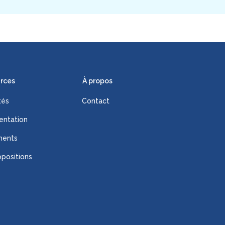
rces
À propos
tés
Contact
ntation
ments
positions