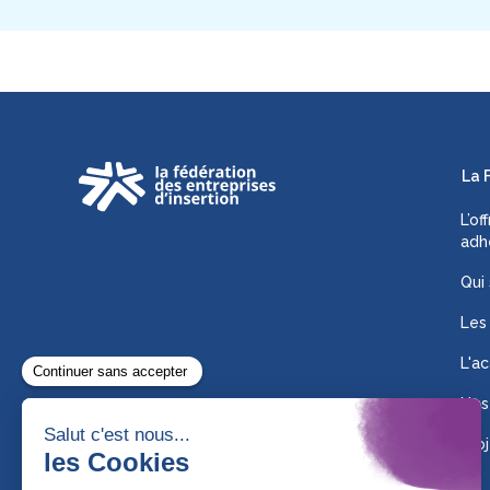
La 
L’of
adh
Qui
Les
L'ac
Nos
Proj