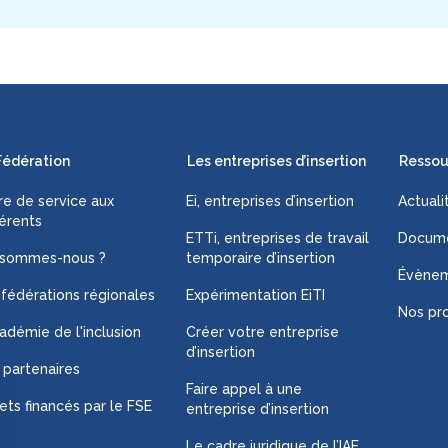
Fédération
Les entreprises d’insertion
Ressou
fre de service aux
Ei, entreprises d’insertion
Actuali
érents
ETTi, entreprises de travail
Docume
 sommes-nous ?
temporaire d’insertion
Évène
 fédérations régionales
Expérimentation EiTI
Nos pro
adémie de l'inclusion
Créer votre entreprise
d’insertion
 partenaires
Faire appel à une
ets financés par le FSE
entreprise d’insertion
Le cadre juridique de l’IAE